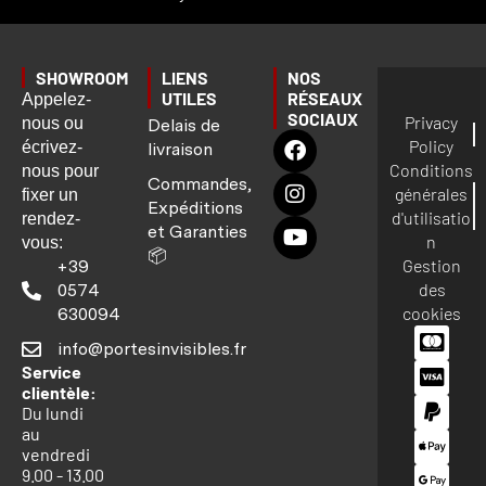
SHOWROOM
LIENS
NOS
UTILES
RÉSEAUX
Appelez-
SOCIAUX
Privacy
nous ou
Delais de
Policy
écrivez-
livraison
Conditions
nous pour
Commandes,
générales
fixer un
Expéditions
d'utilisatio
rendez-
et Garanties
n
vous:
📦
Gestion
+39
des
0574
cookies
630094
info@portesinvisibles.fr
Service
clientèle:
Du lundi
au
vendredi
9.00 - 13.00