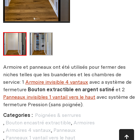
Armoire et panneaux ont été utilisés pour fermer des
niches telles que les buanderies et les chambres de
service: 1
Armoire invisible 4 vantaux
avec a système de
fermeture
Bouton extractible en argent satiné
et 2
Panneaux invisibles 1 vantail vers le haut
avec système de
fermeture Pression (sans poignée).
Categories :
Poignées & serrures
,
Bouton encastré extractible
,
Armoires
,
Armoires 4 vantaux
,
Panneaux
,
Panneaux 1 vantail vers le haut